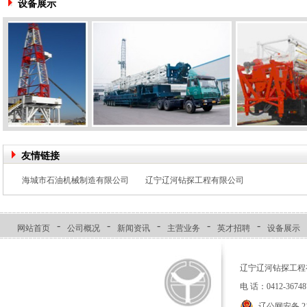
设备展示
友情链接
海城市石油机械制造有限公司
辽宁辽河钻探工程有限公司
-
-
-
-
-
网站首页
公司概况
新闻资讯
主营业务
英才招聘
设备展示
辽宁辽河钻探工程
电 话：0412-36
辽公网安备 210