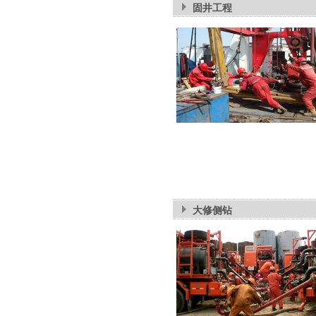
固井工程
大修侧钻