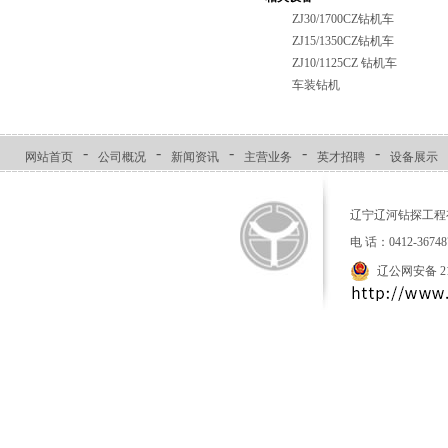
ZJ30/1700CZ钻机车
ZJ15/1350CZ钻机车
ZJ10/1125CZ 钻机车
车装钻机
-
-
-
-
-
网站首页
公司概况
新闻资讯
主营业务
英才招聘
设备展示
辽宁辽河钻探工程
电 话：0412-36
辽公网安备 210