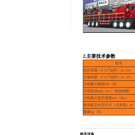
2.
主要技术参数
型号
钻井深度（
4 1/2"
钻杆）
m
（
ft
）
大修深度（
3 1/2"
钻杆）
m
（
ft
）
大钩最大载荷
kN
（
lb
）
大绳直径
mm
（
in.
）
/
有效绳数
大钩最大提升速度
m/s
（
ft/s
）
移动状态外型尺寸（含井架）
m
重量
kg
（
lb
）
相关设备