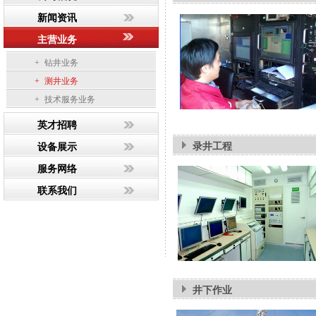
新闻资讯
主营业务
+
钻井业务
+
测井业务
+
技术服务业务
英才招聘
录井工程
设备展示
服务网络
联系我们
井下作业