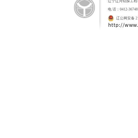
辽宁辽河钻探工程
电 话：0412-36
辽公网安备 210