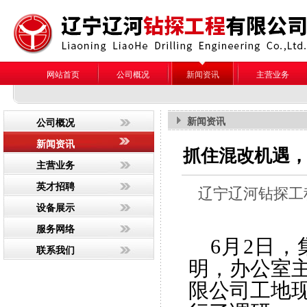
网站首页
公司概况
新闻资讯
主营业务
新闻资讯
公司概况
新闻资讯
抓住混改机遇，
主营业务
英才招聘
辽宁辽河钻探工
设备展示
服务网络
6月2日
联系我们
明，办公室
限公司工地