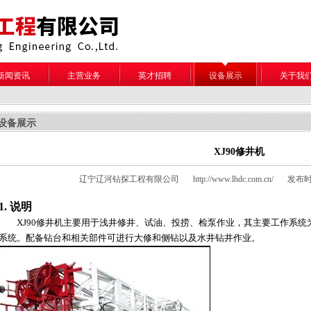
新闻资讯
主营业务
英才招聘
设备展示
关于我
设备展示
XJ90修井机
辽宁辽河钻探工程有限公司
http://www.lhdc.com.cn/
发布时间：
1.
说明
XJ90
修井机主要用于浅井修井、试油、投捞、检泵作业，其主要工作系统
系统。配备钻台和相关部件可进行大修和侧钻以及水井钻井作业。