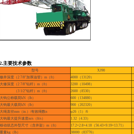
2.
主要技术参数
型号
XJ90
修井深度（
2 7/8″
加厚油管）
m
（
ft
）
4000
（
13120
）
大修深度（
2 7/8″
钻杆）
m
（
ft
）
3200
（
10498
）
（
3 1/2″
钻杆）
m
（
ft
）
2600
（
8530
）
大钩公称载荷
kN
（
lb
）
600
（
134880
）
大钩最大载荷
kN
（
lb
）
900
（
202320
）
大绳直径
mm
（
in.
）
/
有效绳数
n
φ26
（
1
）
/6
大钩最大提升速度
m/s
（
ft/s
）
1.32
（
4.33
）
移动状态外型尺寸（含井架）
m
（
ft
）
17.2×2.8×4.18
（
56.43×9.19×13.71
）
重量
kg
（
lb
）
38000
（
83776
）